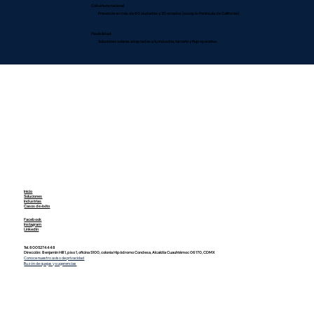
Cobertura nacional
Presencia en más de 60 ciudades y 20 estados (excepto Península de California).
Flexibilidad
Soluciones solares adaptadas a tu industria, tamaño y flujo operativo.
Inicio
Soluciones
Industrias
Casos de éxito
Facebook
Instagram
LinkedIn
Tel.
8005274448
Dirección:
Benjamín Hill 1, piso 1, oficina S100, colonia Hipódromo Condesa, Alcaldía Cuauhtémoc 06170, CDMX
Conoce nuestro aviso de privacidad
Buzón de quejas y sugerencias