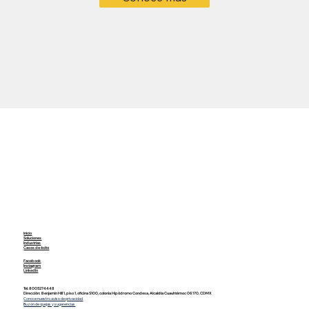
Inicio
Soluciones
Industrias
Casos de éxito
Facebook
Instagram
LinkedIn
Tel.
8005274448
Dirección:
Benjamín Hill 1, piso 1, oficina S100, colonia Hipódromo Condesa, Alcaldía Cuauhtémoc 06170, CDMX
Conoce nuestro aviso de privacidad
Buzón de quejas y sugerencias