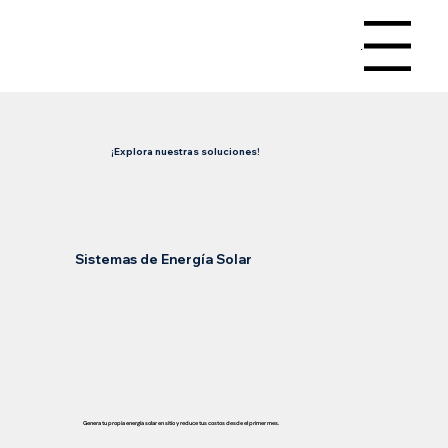
Menu
¡Explora nuestras soluciones!
Sistemas de Energía Solar
Genera tu propia energía solar en sitio y reduce tus costos desde el primer mes.